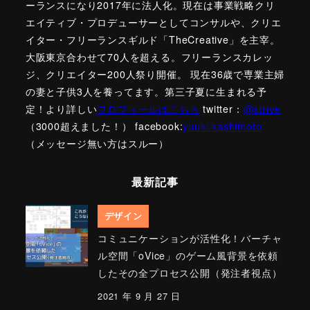
ーランスになり2017年に法人化。現在は事業戦略クリ
エイティブ・プロデューサーとしてコンサルや、クリエ
イター・フリーランスギルド「TheCreative」を主宰。
大阪東京合わせて70人を超える。フリーランスカレッ
ジ、クリエイター200人祭り開催。 現在36歳で専業主婦
の妻と子供3人を養ってます。第三子夏に生まれる予
定！より詳しい
プロフィールはこちら
twitter：
@strive
（3000超えました！） facebook:
yuuki.kashimoto
（メッセージ無い方はスルー）
最新記事
デザイン
コミュニケーションが活性化！バーチャ
ル空間「oVice」のゲーム風背景を依頼
したその全プロセス公開（発注者視点）
2021 年 9 月 27 日