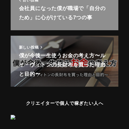
古い投稿
会社員になった僕が職場で「自分の
ため」に心がけている7つの事
新しい投稿
僕が今後一生使うお金の考え方〜ル
イ・ヴィトンの長財布を買った理由
と目的〜
クリエイターで個人で稼ぎたい人へ