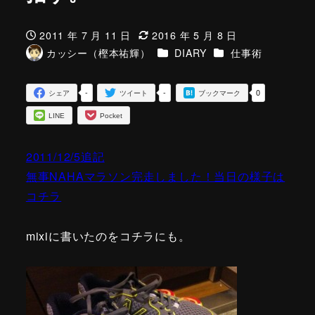
2011 年 7 月 11 日
2016 年 5 月 8 日
投稿日
更新日
カテゴリー
カテゴリー
カッシー（樫本祐輝）
DIARY
仕事術
著
者
-
-
0
シェア
ツイート
ブックマーク
LINE
Pocket
2011/12/5追記
無事NAHAマラソン完走しました！当日の様子は
コチラ
mixiに書いたのをコチラにも。