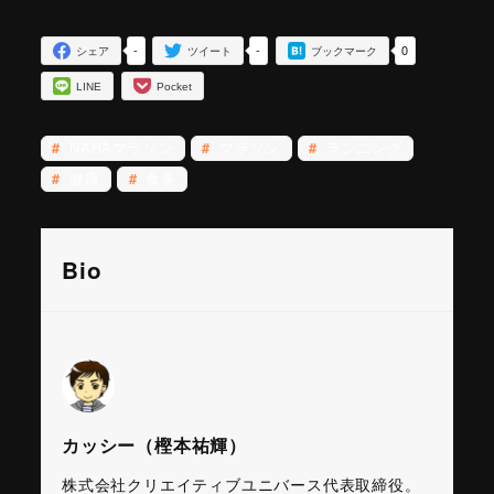
-
-
0
シェア
ツイート
ブックマーク
LINE
Pocket
NAHAマラソン
マラソン
ランニング
健康
食事
Bio
カッシー（樫本祐輝）
株式会社クリエイティブユニバース代表取締役。