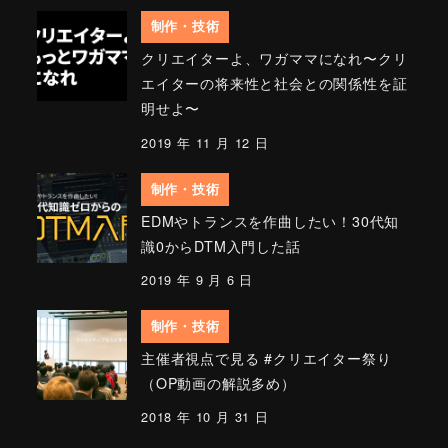
制作・技術
クリエイターよ、ワガママになれ〜クリ
エイターの将来性と社会との関係性を証
明せよ〜
2019 年 11 月 12 日
制作・技術
EDMやトランスを作曲したい！30代知
識0からDTM入門した話
2019 年 9 月 6 日
制作・技術
主催者視点で見る #クリエイター祭り
（OP動画の解説多め）
2018 年 10 月 31 日