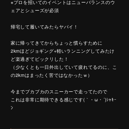
※プロを招いてのイベントはニューバランスのウ
ェアとシューズが必須
帰宅して履いてみたらヤバイ！
家に帰ってきてからちょっと慣らすために
2kmほどジョギング+軽いランニングしてみたけ
ど楽過ぎてビックリした！
（少なくとも一日外出していて疲れてるのに、こ
の2kmはまったく苦ではなかったｗ）
今までブカブカのスニーカーで走ってたので
これは非常に期待できる感じです(｀・ω・´)ｼｬｷｰ
ﾝ