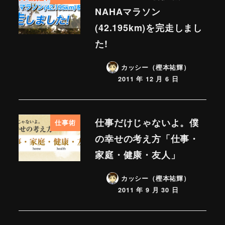
NAHAマラソン
(42.195km)を完走しまし
た!
カッシー（樫本祐輝）
2011 年 12 月 6 日
仕事だけじゃないよ。僕
仕事術
の幸せの考え方「仕事・
家庭・健康・友人」
カッシー（樫本祐輝）
2011 年 9 月 30 日