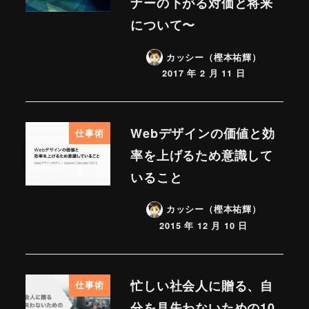
ナーの下がる対価と将来
について〜
カッシー（樫本祐輝）
2017 年 2 月 11 日
Webデザインの価値と効
仕事術
率を上げるため意識して
いること
カッシー（樫本祐輝）
2015 年 12 月 10 日
忙しい社会人に贈る、自
仕事術
分を見失わないための10