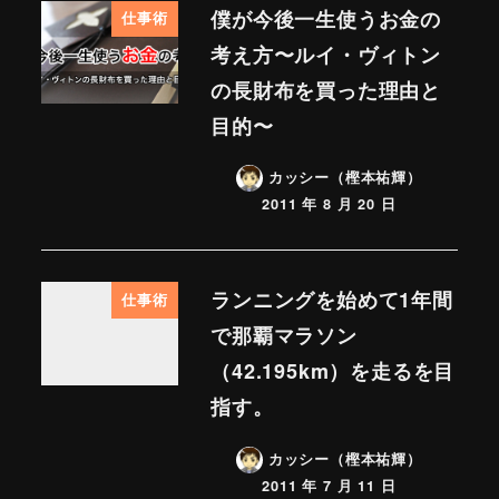
僕が今後一生使うお金の
仕事術
考え方〜ルイ・ヴィトン
の長財布を買った理由と
目的〜
カッシー（樫本祐輝）
2011 年 8 月 20 日
ランニングを始めて1年間
仕事術
で那覇マラソン
（42.195km）を走るを目
指す。
カッシー（樫本祐輝）
2011 年 7 月 11 日