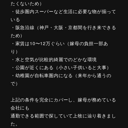
たくないため）
・徒歩圏内スーパーなど生活に必要な物が揃って
いる
・阪急沿線（神戸・大阪・京都間を行き来できる
ため）
・家賃は10〜12万ぐらい（嫁母の負担一部あ
り）
・水と空気が比較的綺麗でのどかな環境
・公園が近くにある（小さい子供いると大事）
・幼稚園が自転車圏内になる（来年から通うの
で）
上記の条件を完全にカバーし、嫁母が務めている
会社にも
通勤できる範囲で探していて上牧に辿り着きまし
た。