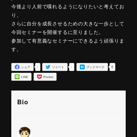
今後より人前で喋れるようになりたいと考えてお
り、
さらに自分を
成長させるための大きな一歩として
今回セミナーを開催するに至り
ました。
参加して有意義なセミナーにできるよう頑張りま
す。
-
-
0
シェア
ツイート
ブックマーク
LINE
Pocket
Bio