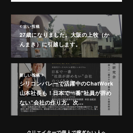
古い投稿
27歳になりました。大阪の上牧（か
んまき）に引越します。
新しい投稿
シリコンバレーで活躍中のChatWork
山本社長も！日本で一番”社員が辞め
ない”会社の作り方。次…
クリエイターで個人で稼ぎたい人へ