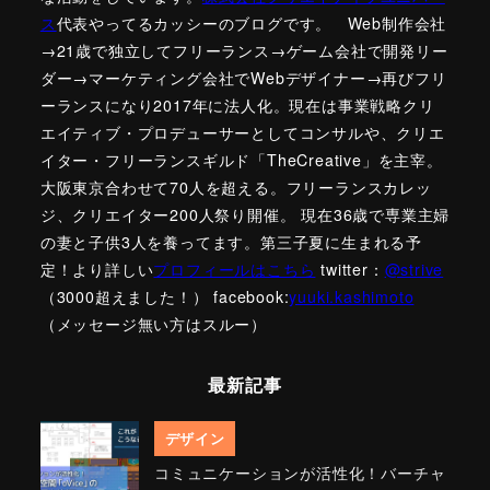
ス
代表やってるカッシーのブログです。 Web制作会社
→21歳で独立してフリーランス→ゲーム会社で開発リー
ダー→マーケティング会社でWebデザイナー→再びフリ
ーランスになり2017年に法人化。現在は事業戦略クリ
エイティブ・プロデューサーとしてコンサルや、クリエ
イター・フリーランスギルド「TheCreative」を主宰。
大阪東京合わせて70人を超える。フリーランスカレッ
ジ、クリエイター200人祭り開催。 現在36歳で専業主婦
の妻と子供3人を養ってます。第三子夏に生まれる予
定！より詳しい
プロフィールはこちら
twitter：
@strive
（3000超えました！） facebook:
yuuki.kashimoto
（メッセージ無い方はスルー）
最新記事
デザイン
コミュニケーションが活性化！バーチャ