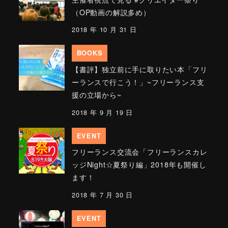
（OP動画の解説多め）
2018 年 10 月 31 日
BOOKS
【書評】独立前に手に取りたい本「フリ
ーランスで行こう！」~フリーランス支
援の立場から~
2018 年 9 月 19 日
EVENT
フリーランス交流会「フリーランスカレ
ッジNight☆夏祭り編」2018年も開催し
ます！
2018 年 7 月 30 日
EVENT