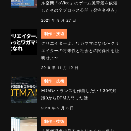
ル空間「oVice」のゲーム風背景を依頼
したその全プロセス公開（発注者視点）
2021 年 9 月 27 日
制作・技術
クリエイターよ、ワガママになれ〜クリ
エイターの将来性と社会との関係性を証
明せよ〜
2019 年 11 月 12 日
制作・技術
EDMやトランスを作曲したい！30代知
識0からDTM入門した話
2019 年 9 月 6 日
制作・技術
主催者視点で見る #クリエイター祭り